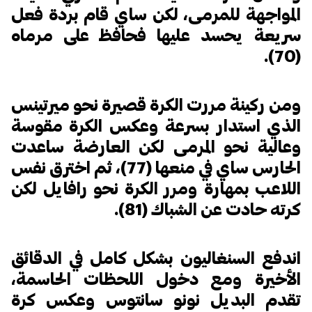
المواجهة للمرمى، لكن ساي قام بردة فعل
سريعة يحسد عليها فحافظ على مرماه
(70).
ومن ركينة مررت الكرة قصيرة نحو ميرتينس
الذي استدار بسرعة وعكس الكرة مقوسة
وعالية نحو المرمى لكن العارضة ساعدت
الحارس ساي في منعها (77)، ثم اخترق نفس
اللاعب بمهارة ومرر الكرة نحو رافايل لكن
كرته حادت عن الشباك (81).
اندفع السنغاليون بشكل كامل في الدقائق
الأخيرة ومع دخول اللحظات الحاسمة،
تقدم البديل نونو سانتوس وعكس كرة