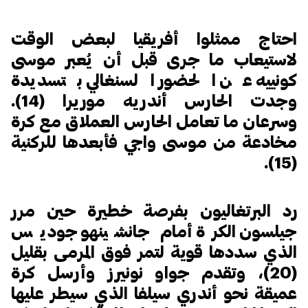
احتاج ممثلوا أفريقيا لبعض الوقت
لاستيعاب ما جرى قبل أن يُعبر موسى
كونييه عن الحضور السنغالي بتسديدة
وجدت الحارس أندريه موريرا (14).
وسرعان ما تعامل الحارس العملاق مع كرة
مخادعة من موسى واجي فأبعدها للركنية
(15).
رد البرتغاليون بفرصة خطيرة حين مرر
جيلسون الكرة أمام جانشينهو جوديس
الذي سددها قوية لتمر فوق المرمى بقليل
(20)، وتقدم جواو نونيرز وأرسل كرة
عميقة نحو أندري سيلفا الذي سيطر عليها