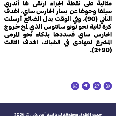
مثالية على نقطة الجزاء ارتقى لها أندري
سيلفا وحولها عن يسار الحارس ساي، الهدف
الثاني (90)، وفي الوقت بدل الضائع أرسلت
كرة ثانية نحو نونو سانتوس الذي لمح خروج
الحارس ساي فسددها بذكاء نحو المرمى
المشرع لتتهادى في الشباك، الهدف الثالث
(90+2).
جميع الحقوق محفوظة للرياضية أون لاين © 2026