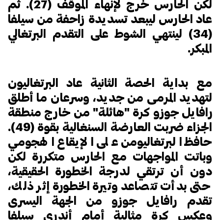
لكن الحارس خرج لإنهاء الموقف (27). ثم
عاد الحارس ليبعد تسديدة زاحفة من سيلفا
(34) لينتهي الشوط على التقدم البرتغالي
المبكر.
مع بداية الحصة الثانية عاد البرتغاليون
لتهديد المرمى من جديد، وسرعان ما أطلق
رافايل جوزو كرة "هائلة" من خارج منطقة
الجزاء ضربت العارضة السنغالية بقوة (49).
حافظ البرتغاليومن على الإيقاع الهجومي
وباتت المواجهات مع الحارس متكررة لكن
دون أن ترتقي لدرجة الخطورة الحقيقية،
حتى بدأت تتصاعد وتيرة الخطورة إثر ذلك،
تقدم رافايل جوزو من الجهة اليسرى
وعكس كرة مثالية أمام أندري سيلفا