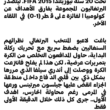
تحت 20 سنة نيوزيلندا 2015 FIFA. ليتصدر
البرتغاليون المجموعة بفارق الأهداف عن
كولومبيا الفائزة على قطر (1-0) في اللقاء
الآخر.
باغت لاعبو المنتخب البرتغالي نظرائهم
السنغاليين بضغط سريع مع تحريك ركلة
البداية، حاول المدافعون التخلص من الكرة
بتمريرات عرضية، لكن هذا لم يفلح فانتزعت
الكرة ووصلت إلى أندري سيلفا الذي مررها
بشكل ذكي بين قلبي الدفاع داخل منطقة
الجزاء انقض عليها جيلسون ميرتينس ورعها
في المرمى رغم محاولة الحارس، الهدف
الأول.. جرى كل ذلك خلال الدقيقة الأولى
فقط.