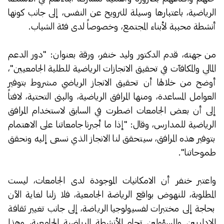
الرياضية، باعتبارها وسيلة للترويح عن النفس، إلى جانب كونها
أنشطة محببة لأبناء المجتمع، وخصوصاً لدى فئة الشباب.
من جهته، قدم الدكتور وليد خنفر، ورقة بعنوان: "دور الدعم
المالي والمكافآت في تحقيق الانجازات الرياضية للطلبة الجامعيين"،
أوضح من خلالها أن تحقيق الانجاز الرياضي مشروط بتوفير
العوامل المساعدة، ومنها المرافق الرياضية، والبنى التحتية، لافتاً
إلى أن بعض الجامعات اضطرت في السابق لاستخدام المرافق
الرياضية للمدارس، وقال: "إذا ما أجبرنا جامعاتنا على الاهتمام
بتوفير هذه المرافق، سيتحقق لنا الانجاز الذي نسعى إليه ونحقق
طموحاتنا".
واعتبر خنفر أن الامكانيات الموجودة لدى الجامعات، ليست
المطلوبة، للنهوض بواقع الرياضة الجامعية، فلا زلنا لغاية الآن
بحاجة إلى مختبرات لفسيولوجيا الرياضة، إلى جانب تغيير ثقافة
الإداريين والمسؤولين تجاه الأنشطة الرياضية الجامعية، وهذا