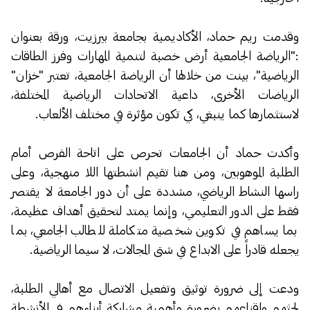
وقدمت ريم حماد، الأكاديمية بجامعة بيرزيت، ورقة بعنوان
:"الرياضة الجامعية أرض خصبة لتنمية المهارات وفرز الطاقات
الرياضية"، بينت من خلالها أن الرياضة الجامعية، تعتبر "خزان"
الرياضات الأخرى، داعية الاتحادات الرياضية المختلفة،
لاستثمارها كما ينبغي، كي تكون مؤثرة في مختلف الألعاب.
وأكدت حماد أن الجامعات تحرص على اتاحة الفرص أمام
الطلبة الموهوبين، ومن هنا تقيم انشطتها اللا منهجية، وعلى
راسها النشاط الرياضي، مشددة على أن دور الجامعة لا يقتصر
فقط على الدور التعليمي، وإنما يمتد لتحقيق أهداف عظيمة،
بما يساهم في تكوين شخصية متكاملة للطالب الجامعي، بما
يجعله قادراً على الابداع في شتى المجالات، لا سيما الرياضية.
ودعت إلى ضرورة توثيق وتفعيل الاتصال مع أهالي الطلبة،
لحثهم واقناعهم بضرورة وأهمية مشاركة أبناءهم في الأنشطة