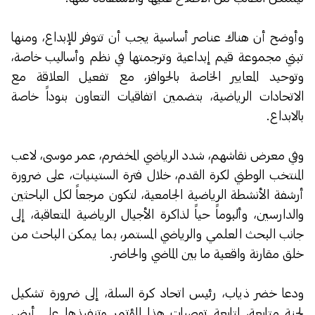
وأوضح أن هناك عناصر أساسية يجب أن تتوفر للإبداع، ومنها
تبني مجموعة قيم إبداعية وترجمتها في نظم وأساليب خاصة،
وتوحيد المعايير الخاصة بالحوافز، مع تفعيل العلاقة مع
الاتحادات الرياضية، بتضمين اتفاقيات التعاون بنوداً خاصة
بالابداع.
وفي معرض نقاشهم، شدد الرياضي المخضرم، عمر موسى، لاعب
المنتخب الوطني لكرة القدم، خلال فترة الستينيات، على ضرورة
أرشفة الأنشطة الرياضية الجامعية، لتكون مرجعاً لكل الباحثين
والدارسين، وألبوماً حياً لذاكرة الأجيال الرياضية المتعاقبة، إلى
جانب البحث العلمي والرياضي المستمر، بما يمكن الباحث من
خلق مقارنة واقعية ما بين الماضي والحاضر.
ودعا خضر ذياب، رئيس اتحاد كرة السلة، إلى ضرورة تشكيل
لجنة متابعة، لمتابعة توصيات هذا المؤتمر وتنفيذها على أرض