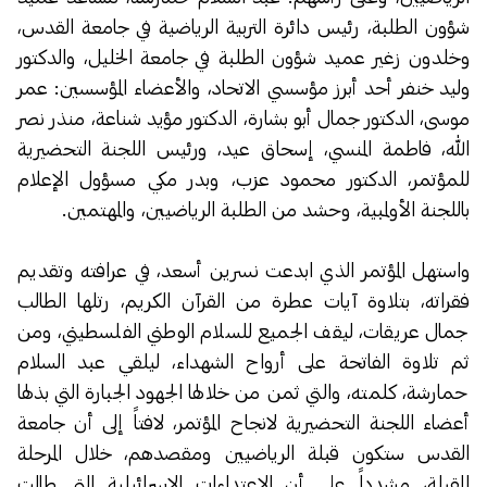
شؤون الطلبة، رئيس دائرة التربية الرياضية في جامعة القدس،
وخلدون زغير عميد شؤون الطلبة في جامعة الخليل، والدكتور
وليد خنفر أحد أبرز مؤسسي الاتحاد، والأعضاء المؤسسين: عمر
موسى، الدكتور جمال أبو بشارة، الدكتور مؤيد شناعة، منذر نصر
الله، فاطمة المنسي، إسحاق عيد، ورئيس اللجنة التحضيرية
للمؤتمر، الدكتور محمود عزب، وبدر مكي مسؤول الإعلام
باللجنة الأولمبية، وحشد من الطلبة الرياضيين، والمهتمين.
واستهل المؤتمر الذي ابدعت نسرين أسعد، في عرافته وتقديم
فقراته، بتلاوة آيات عطرة من القرآن الكريم، رتلها الطالب
جمال عريقات، ليقف الجميع للسلام الوطني الفلسطيني، ومن
ثم تلاوة الفاتحة على أرواح الشهداء، ليلقي عبد السلام
حمارشة، كلمته، والتي ثمن من خلالها الجهود الجبارة التي بذلها
أعضاء اللجنة التحضيرية لانجاح المؤتمر، لافتاً إلى أن جامعة
القدس ستكون قبلة الرياضيين ومقصدهم، خلال المرحلة
المقبلة، مشدداً على أن الاعتداءات الاسرائيلية التي طالت