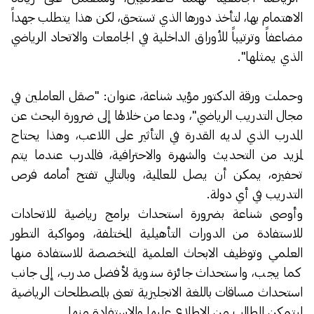
الاهتمام بها، لتأخذ دورها الذي تستحق، لكن هذا يتطلب جهداً
مضاعفاً وترتيباً للأوراق الداخلية في الجامعات والاتحاد الرياضي
الذي يمثلها".
وحملت ورقة الدكتور مؤيد شناعة، عنوان: "صقل العاملين في
مجال التدريب الرياضي"، ودعا من خلالها إلى ضرورة البحث عن
المدرب الذي لديه القدرة في التأثير على اللاعب، وهذا يحتاج
لمزيد من التحديث والشهرة والاحترافية، فالمدرب عندما يتم
تحفيزه، يمكن أن يصل للعالمية، وبالتالي تفتح أمامه فرص
التدريب في أي دولة.
وأوصى شناعة بضرورة استحداث برامج رياضية للاتحادات
للاستفادة من الدورات التأهيلية المختلفة، ومواكبة التطور
العلمي وتوظيف الابحاث العلمية المتخصصة للاستفادة منها
كما يجب، واستحداث جائزة سنوية لأفضل مدرب، إلى جانب
استحداث مساقات باللغة الانجليزية تعنى بالمصطلحات الرياضية
ليتمكن الطالب من الاطلاع عليها والاستفادة منها.