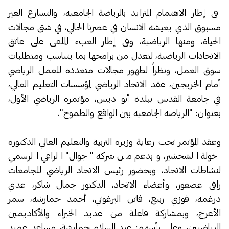
في إطار الاهتمام المتزايد بالرياضة الجامعية، والتسارع الغير
مسبوق الذي يعيشه الانسان في عصرنا الحالي، في شتى مجالات
الحياة، ومنها الرياضية، وفي إطار العبء الملقى على عاتق
الاتحادات الرياضية، لتعدل من برامجها بما يتناسب ومتطلبات
سوق العمل، ونظراً لظهور مجالات متعددة للعمل الرياضي
أمام الخريجين، عقد الاتحاد الرياضي لمؤسسات التعليم العالي،
في جامعة القدس ببلدة أبو ديس، مؤتمره الرياضي الأول،
بعنوان: "الرياضة الجامعية بين الواقع والطموح".
وعقد المؤتمر تحت رعاية وزيرة التربية والتعليم العالي الدكتورة
خولة الشخشير، وبدعم من شركة "جوال" الراعي الرسمي
لنشاطات الاتحاد، وبحضور رئيس الاتحاد الرياضي للجامعات
رافي عصفور، وأعضاء الاتحاد، الدكتور جمال شاكر، عدي
درغمة، فوزي ربيع، فاتن البرغوثي، أحمد حمارشة، سمر
الأعرج، وبمشاركة فاعلة من عديد الخبراء والأكاديمين
الرياضيين، وعلى رأسهم: عبد السلام حمارشة، مساعد عميد