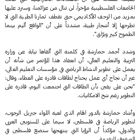
الجامعات الفلسطينية مؤخراً، لن تنال من عزائمنا، وسنرد عليها
بمزيد من الزحف الأكاديمي حتى نقطف ثمارنا الطيبة التي لا
تطرحها إلا أشجار طيبة، مشدداُ على أن "الواقع أليم بينما
الطموح كبير وبرّاق".
وشدد أحمد حمارشة في كلمته التي ألقاها نيابة عن وزارة
التربية والتعليم العالي، أن انعقاد هذا المؤتمر من شأنه أن
يعمل على تطوير النشاط الرياضي في مؤسسات التعليم العالي،
غير أن نجاح أي عمل يحتاج لطاقات قادرة على العطاء، وقال:
"نحن على يقين بأن الطاقات التي اجتمعت اليوم، قادرة على
التطوير رغم شح الامكانيات.
وأشاد حمارشة بالدور الهام الذي لعبه اللواء جبريل الرجوب،
لتطوير الرياضة في فلسطين، لا سيما على المستويين العربي
والدولي، مؤكداً أن الرؤيا التي ينتهجها ستضع فلسطين في
الصفوف المتقدمة.