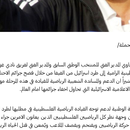
لحملة/
اوي المدير الفني للمنتخب الوطني السابق والمدير الفني لفريق نادي غ
طينية الرامية إلى طرد اسرائيل من الفيفا من خلال فضح جرائم الاحت
يراً ان الدعم والمساندة الشعبية الرياضية للقيادة في هذه المرحلة 
لاعلامية الاسرائيلية التي تحاول اخفاء جرائمها امام العالم.
 الوطنية لدعم توجه القيادة الرياضية الفلسطينية في مطلبها لطرد ا
وجهة نظر كل الرياضيين الفلسطينيين الذين يعانون الامرين جراء 
حركة الرياضيين ويقتحم ويقصف الملاعب ويُمعن في قتل الحياة الر