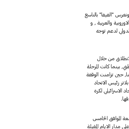
ونغرس "الفيفا" بالتاسع
وروبية والعربية , و
لدولي لدعم توجه
لانطلاق من خلال
ي, بينما كانت المرحلة
ا, حين تزامنت الوقفة
لاتر رئيس الاتحاد
اد الاسرائيلي لكرة
ها.
عة الموافق الخامس
 مدار الايام المقبلة