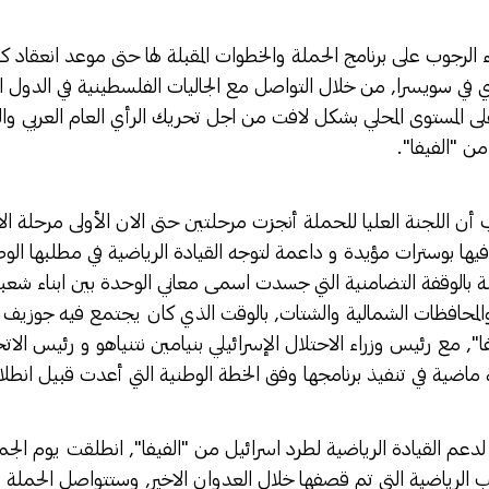
 الرجوب على برنامج الحملة والخطوات المقبلة لها حتى موعد انعقاد ك
 في سويسرا, من خلال التواصل مع الجاليات الفلسطينية في الدول الا
 المستوى المحلي بشكل لافت من اجل تحريك الرأي العام العربي وا
من "الفيفا".
ب أن اللجنة العليا للحملة أنجزت مرحلتين حتى الان الأولى مرحلة ا
فيها بوسترات مؤيدة و داعمة لتوجه القيادة الرياضية في مطلبها الوطن
لة بالوقفة التضامنية التي جسدت اسمى معاني الوحدة بين ابناء شعبن
 والمحافظات الشمالية والشتات, بالوقت الذي كان يجتمع فيه جوزيف ب
ا", مع رئيس وزراء الاحتلال الإسرائيلي بنيامين نتنياهو و رئيس الاتح
 ماضية في تنفيذ برنامجها وفق الخطة الوطنية التي أعدت قبيل انطلاق
لدعم القيادة الرياضية لطرد اسرائيل من "الفيفا", انطلقت يوم الجم
الرياضية التي تم قصفها خلال العدوان الاخير, وستتواصل الحملة على