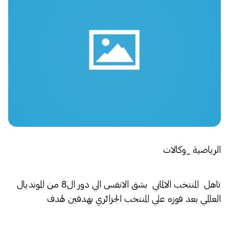
الرياضية _وكالات
تاهل المنتخب الالماني بشق الانفس الي دور ال8 من المونديال
العالمي بعد فوزه علي المنتخب الجزائري بهدفين لهدف