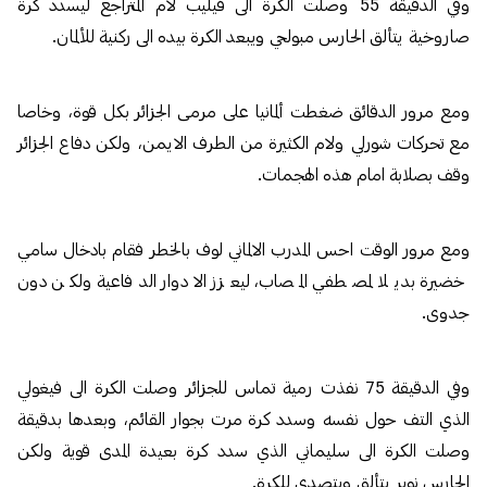
وفي الدقيقة 55 وصلت الكرة الى فيليب لام المتراجع ليسدد كرة
صاروخية يتألق الحارس مبولحي ويبعد الكرة بيده الى ركنية للألمان.
ومع مرور الدقائق ضغطت ألمانيا على مرمى الجزائر بكل قوة، وخاصا
مع تحركات شورلي ولام الكثيرة من الطرف الايمن، ولكن دفاع الجزائر
وقف بصلابة امام هذه الهجمات.
ومع مرور الوقت احس المدرب الالماني لوف بالخطر فقام بادخال سامي
خضيرة بديلا لمصطفي المصاب، ليعزز الادوار الدفاعية ولكن دون
جدوى.
وفي الدقيقة 75 نفذت رمية تماس للجزائر وصلت الكرة الى فيغولي
الذي التف حول نفسه وسدد كرة مرت بجوار القائم، وبعدها بدقيقة
وصلت الكرة الى سليماني الذي سدد كرة بعيدة المدى قوية ولكن
الحارس نوير يتألق ويتصدى للكرة.