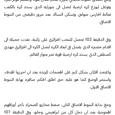
وتوغل ليوزع كرة ارضية لتصل الى شورليه الذي يسدد كرة بالكعب
تغالط الحارس مبولحي وتسكن الشباك بعد مرور دقيقتين من الشوط
الاضافي.
وفي الدقيقة 102 تحصل المنتخب الجزائري على ركنية، نفذت جميلة الى
اقدام خضيرة الذي يفشل في ابعاد الكرة لتصل الكرة الى الجزائري مهدي
كصطفى الذي يسدد كرة ارضية قوية تمر بجوار القائم.
واعتمد الالمان بشكل كبير على الهجمات المرتدة بعد ان احرزوا الهدف،
واستمر الوضع كما هو عليه حتى اطلق الحكم صافرة نهاية الشوط
الاضافي الاول.
ومع بداية الشوط الاضافي الثاني، ضغط محاربو الصحراء بآخر أوراقهم
الهجومية بعد ان دخل كل من ابراهيمي وجابو، وفي الدقيقة 107