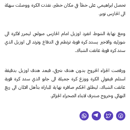
تحصل ابراهيمي على خطأ في مكان خطير، نفذت الكرة ووصلت سهلة
الى الحارس نوير.
ومع نهاية الشوط، انفرد اوزيل امام الحارس مبولحي ليمرر لاكرة الى
شورليه والاخير يسدد كرة قوية ترتطم في الدفاع وترتد الى اوزيل الذي
سدد كرة قوية عانقت الشباك.
ورفضت الجزاء الخروج بدون هدف شرفي، فبعد هدف اوزيل بدقيقة
استلم فيغولي الكرة ووزع كرة جميلة الى جابو الذي سدد كرة قوية
عانقت الشباك، ليطلق الحكم صافرة نهاية المباراة بتأهل الالمان الى ربع
النهائي وخروج مشرف لابناء الصحراء الجزائر.