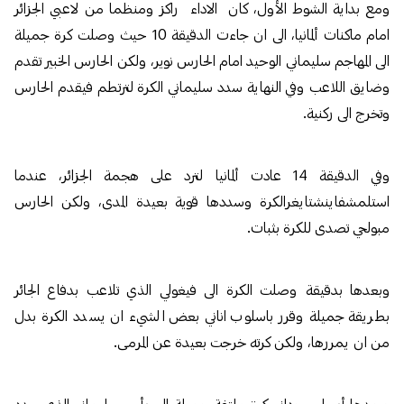
ومع بداية الشوط الأول، كان الاداء راكز ومنظما من لاعبي الجزائر
امام ماكنات ألمانيا، الى ان جاءت الدقيقة 10 حيث وصلت كرة جميلة
الى المهاجم سليماني الوحيد امام الحارس نوير، ولكن الحارس الخبير تقدم
وضايق اللاعب وفي النهاية سدد سليماني الكرة لترتطم فيقدم الحارس
وتخرج الى ركنية.
وفي الدقيقة 14 عادت ألمانيا لترد على هجمة الجزائر، عندما
استلمشفاينشتايغرالكرة وسددها قوية بعيدة المدى، ولكن الحارس
مبولحي تصدى للكرة بثبات.
وبعدها بدقيقة وصلت الكرة الى فيغولي الذي تلاعب بدفاع الجائر
بطريقة جميلة وقرر باسلوب اناني بعض الشيء ان يسدد الكرة بدل
من ان يمررها، ولكن كرته خرجت بعيدة عن المرمى.
وبعدها أرسل سوداني كرة ملتفة جميلة الى رأس سليماني الذي سدد