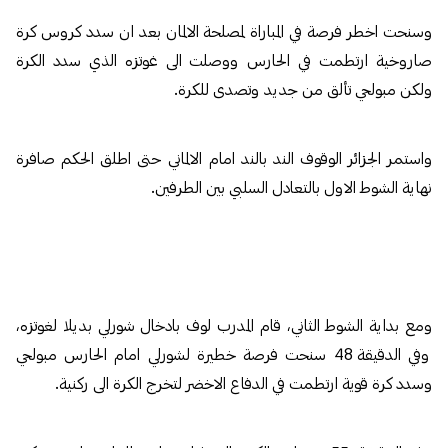
وسنحت اخطر فرصة في المباراة لمصلحة الالمان بعد ان سدد كروس كرة
صاروخية ارتطمت في الحارس ووصلت الى غوتزه الذي سدد الكرة
ولكن مبولحي تألق من جديد وتصدى للكرة.
واستمر الجزائر الوقوف الند بالند امام الالماني حتى اطلق الحكم صافرة
نهاية الشوط الاول بالتعادل السلبي بين الطرفين.
ومع بداية الشوط الثاني، قام المدرب لوف بادخال شورلي بديلا لغوتزه،
وفي الدقيقة 48 سنحت فرصة خطيرة لشورلي امام الحارس مبولحي
وسدد كرة قوية ارتطمت في الدفاع الاخضر لتخرج الكرة الى ركنية.