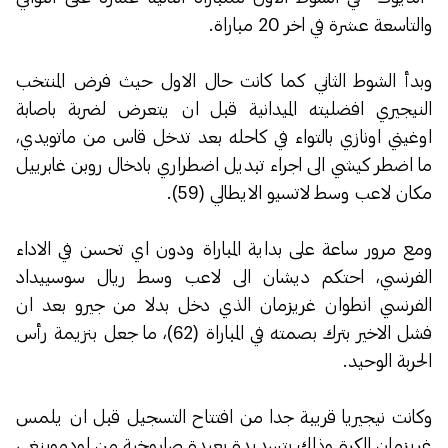
والتاسعة عشرة في اخر 20 مباراة.
وبدأ الشوط الثاني كما كانت حال الاول حيث فرض المنتخب
النيجيري افضليته الميدانية قبل ان يتعرض لضربة باصابة
اوغيني اونازي بالتواء في كاحله بعد تدخل قاس من ماتويدي،
ما اضطر كيشي الى اجراء تبديل اضطراري بادخال روبن غابرييل
مكان لاعب وسط لاتسيو الايطالي (59).
ومع مرور ساعة على بداية المباراة ودون اي تحسن في الاداء
الفرنسي، احتكم ديشان الى لاعب وسط ريال سوسييداد
الفرنسي انطوان غريزمان الذي دخل بدلا من جيرو بعد ان
فشل الاخير بترك بصمته في المباراة (62)، ما جعل بنزيمة رأس
الحربة الوحيد.
وكانت نيجيريا قريبة جدا من افتتاح التسجيل قبل ان يلمس
غريزمان الكرة وذلك بتسديدة بعيدة صاروخية من اودموينغي،