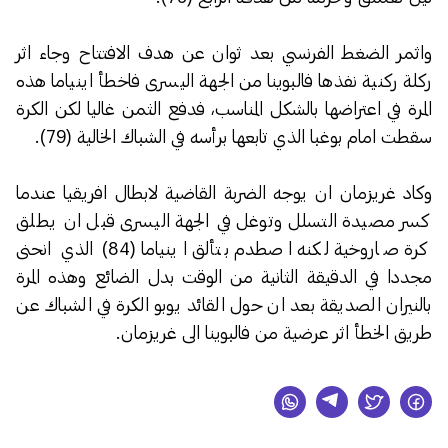
واثمر الضغط الفرنسي بعد ثوان عن هدف الافتتاح وجاء اثر
ركلة ركنية نفذها فالبوينا من الجهة اليسرى فاخطأ اينياما هذه
المرة في اعتراضها بالشكل المناسب، فدفع الثمن غاليا لكن الكرة
سقطت امام بوغبا الذي تابعها برأسه في الشباك الخالية (79).
وكاد غريزمان ان يوجه الضربة القاضية لابطال افريقيا عندما
كسر مصيدة التسلل وتوغل في الجهة اليسرى قبل ان يطلق
كرة صاروخية لكنه اصطدم بتألق اينياما (84) الذي انحنى
مجددا في الدقيقة الثانية من الوقت بدل الضائع وهذه المرة
بالنيران الصديقة بعد ان حول القائد يوبو الكرة في الشباك عن
طريق الخطأ اثر عرضية من فالبوينا الى غريزمان.