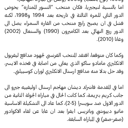
اما بالنسبة لنيجيريا، فكان منتخب “النسور الممتازة” يخوض
الدور الثاني للمرة الثالثة في تاريخه بعد 1994 و1998، لكنه
فشل في ان يصبح رابع منتخب من القارة السمراء يصل الى
الدور ربع النهائي بعد الكاميرون (1990) والسنغال (2002)
وغانا (2010).
وكما كان متوقعا، افتقد المنتخب الفرنسي لجهود مدافع ليفربول
الانكليزي مامادو ساكو الذي يعاني من اصابة في فخذه الايسر،
وقد حل بدلا منه مدافع ارسنال الانكليزي لوران كوسييلني.
اما في المقدمة فاشرك ديشان مهاجم ارسنال اوليفييه جيرو الى
جانب كريم بنزيمة، كما كانت الحال في مباراة الجولة الثانية من
الدور الاول ضد سويسرا (5-2)، كما عاد الى التشكيلة الاساسية
ماتيو ديبوشي وباتريس ايفرا بعد ان غابا عن لقاء الاكوادور
(صفر-صفر) في المباراة السابقة.