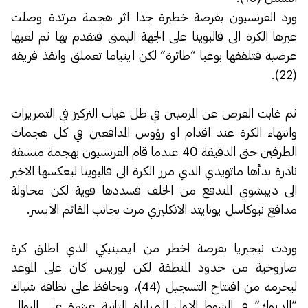
ورد الفرنسيون بفرصة خطيرة جدا اثر هجمة مرتدة وصلت
عبرها الكرة الى فالبوينا على الجهة اليمنى فتقدم بها ثم لعبها
عرضية فتلقفها بوغبا “طائرة” لكن اينياما تعملق وانقذ فريقه
(22).
ثم غابت الفرص عن المرميين في ظل غياب التركيز في التمريرات
وانتهاء الكرة عند اقدام او رؤوس المدافعين في كل هجمات
الطرفين حتى الدقيقة 40 عندما قام الفرنسيون بهجمة منسقة
نادرة بدأها ماتويدي الذي مرر الكرة الى فالبوينا ليعكسها الاخير
الى ديبشوي المندفع من الخلف فسددها قوية لكن محاولة
مدافع نيوكاسل يونايتد الانكليزي مرت بجانب القائم الايسر.
وردت نيجيريا بفرصة اخطر من ايمينيكي الذي اطلق كرة
صاروخية من حدود المنطقة لكن لوريس كان على الموعد
ليحرمه من افتتاح التسجيل (44)، ويحافظ على نظافة شباك
“الديوك” في الشوط الاول للمباراة الثانية عشرة على التوالي