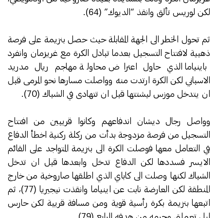
لكن لوريس تألق وانقذ “الديوك” (64).
ثم تحول الخطر الى الجهة المقابلة حيث حصل بنزيمة على فرصة
ذهبية لافتتاح التسجيل بعدما تبادل الكرة مع غريزمان وانفرد
باينياما الذي حاول اعتراض محاولة مهاجم ريال مدريد
الاسباني لكن الكرة ارتدت منه وواصلت مسارها نحو المرمى قبل
ان يتدخل موزس ليشتتها قبل ان تتهادى في الشباك (70).
وواصل رجال ديشان اندفاعهم وكانوا قريبين من افتتاح
التسجيل من فرصة مزدوجة بدأت من ركلة ركنية اخطأ الدفاع
في التعامل معها فوصلت الكرة الى بنزيمة المتواجد على القائم
الايسر فسددها لكن الدفاع تدخل وابعدها قبل ان تدخل
الشباك لكنها وصلت الى كاباي الذي اطلقها صاروخية من خارج
المنطقة لكن العارضة نابت عن اينياما وانقذت نيجيريا (77)، ثم
اتبعها بنزيمة بكرة رأسية قوية ومن مسافة قريبة لكن حارس
ليل تعملق وحرمه من هدفه الرابع (79).