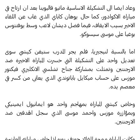
وعاد ايضا الى التشكيلة الاساسية ماتيو فالبوينا بعد ان ارتاح في
مباراة الاكوادور، كما حال يوهان كاباي الذي غاب عن اللقاء
الاخير بسبب الايقاف، فيما فضل ديشان لاعب وسط يوفنتوس
بوغبا على موسى سيسوكو.
اما بالنسبة لنيجيريا، فلم يجر المدرب ستيفن كيشي سوى
تعديل واحد على التشكيلة التي خسرت المباراة الاخيرة ضد
الارجنتين وتمثلت بمشاركة جناح تشلسي الانكليزي فيكتور
موزس على حساب ميكايل باباتوندي الذي يعاني من كسر في
معصم يده.
وخاض كيشي المباراة بمهاجم واحد هو ايمانيول ايمينيكي
وبمؤازرة موزس واحمد موسى الذي سجل الهدفين ضد
الارجنتين.
وكانت المباراة مميزة للقائد جوزف يوبو اذا خاض مباراته العاشرة