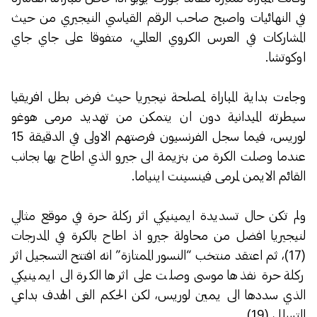
في النهائيات واصبح صاحب الرقم القياسي النيجيري من حيث
المشاركات في العرس الكروي العالمي، متفوقا على جاي جاي
اوكوتشا.
وجاءت بداية المباراة لمصلحة نيجيريا حيث فرض بطل افريقيا
سيطرته الميدانية دون ان يتمكن من تهديد مرمى هوغو
لوريس، فيما سجل الفرنسيون فرصتهم الاولى في الدقيقة 15
عندما وصلت الكرة من بنزيمة الى جيرو الذي اطاح بها بجانب
القائم الايمن لمرمى فينسينت اينياما.
ولم تكن حال تسديدة ايمينيكي اثر ركلة حرة في موقع مثالي
لنيجيريا افضل من محاولة جيرو اذ اطاح بالكرة في المدرجات
(17)، ثم اعتقد منتخب “النسور الممتازة” انه افتتح التسجيل اثر
ركلة حرة نفذها موسى وصلت على اثرها الكرة الى ايمينيكي
الذي سددها الى يمين لوريس، لكن الحكم الغى الهدف بداعي
التسلل (19).