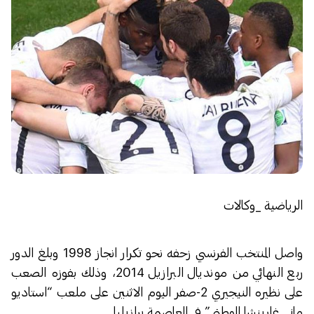
الرياضية _وكالات
واصل المنتخب الفرنسي زحفه نحو تكرار انجاز 1998 وبلغ الدور
ربع النهائي من مونديال البرازيل 2014، وذلك بفوزه الصعب
على نظيره النيجيري 2-صفر اليوم الاثنين على ملعب “استاديو
ماني غارينشا الوطني” في العاصمة برازيليا.