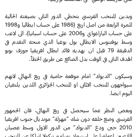
ويدين المنتخب الفرنسي بتخطي الدور الثاني بصيغته الحالية
للمرة الرابعة من اصل اربع (1986 على حساب ايطاليا و1998
على حساب الباراغواي و2006 على حساب اسبانيا)، الى لاعب
وسط يوفنتوس الايطالي بول بوغبا الذي منحه التقدم في
الدقيقة 79 قبل ان يهديه قائد ابطال افريقيا جوزف يوبو
الهدف الثاني في الوقت بدل الضائع عن طريق الخطأ.
وسيكون “الديوك” امام موقعة حامية في ربع النهائي لانهم
سيواجهون المنتخب الالماني او المنتخب الجزائري اللذين يلتقيان
اليوم ايضا.
وبغض النظر عما سيحصل في ربع النهائي، فان الجمهور
الفرنسي وضع خلفه دون شك “مهزلة” مونديال جنوب افريقيا
2010 حين ودع “الديوك” من الدور الاول وسط عصيان
اللاعبين اعتراضا على استبعاد زميلهم نيكولا انيلكا عن المنتخب