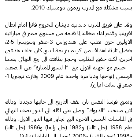
بسبب مشكلة مع المدرب ريمون دومينيك 2010.
وقد عانى فريق المدرب ديدييه ديشان للخروج فائزا امام ابطال
افريقيا وقدم اداء مخالفا لما قدمه من مستوى مميز في مباراتيه
الاوليين حين تغلب على هندوراس 3-صفر وسويسرا 5-2،
بفضل ثلاثة اهداف من كريم بنزيمة الذي كان خلف هدفين
اخرين، لكنه حقق المطلوب وحجز بطاقته الى ربع النهائي بعدما
حسم مواجهته الاولى مع “النسور الممتازة” على الصعيد
الرسمي (تواجها وديا مرة واحدة عام 2009 وفازت نيجيريا 1-
صفر في سانت اتيان).
وتمني فرنسا النفس بان يقف التاريخ الى جانبها مجددا وذلك
لان منتخب “الديوك” وصل على اقله الى الدور نصف النهائي
في المناسبات الخمس الاخيرة التي تجاوز فيها الدور الاول، وذلك
عام 1958 (حل ثالثا) و1982 (حل رابعا) و1986 (حل ثالثا)
و1998 (توج باللقب) و2006 (وصل الى المباراة النهائية).