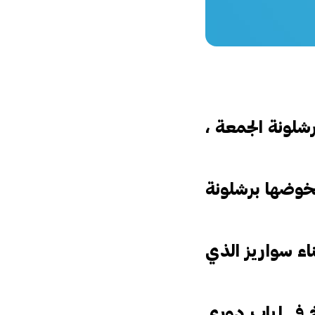
شلونة الجمعة ،
يخوضها برشلونة
ناء سواريز الذي
خ في إياب دوري