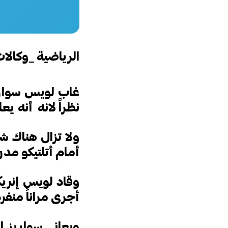
الرياضية _وكالا
غاب لويس سواريز
نظراً لانه أنه ي
ولا تزال هناك ش
أمام أتلتيكو مدر
وقاد لويس إنريكي
أجرى مراناً منفر
ويعاني سواريز ا