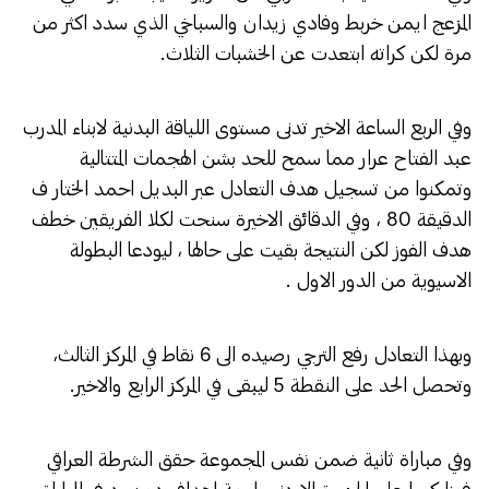
المزعج ايمن خربط وفادي زيدان والسباخي الذي سدد اكثر من
مرة لكن كراته ابتعدت عن الخشبات الثلاث.
وفي الربع الساعة الاخير تدنى مستوى اللياقة البدنية لابناء المدرب
عبد الفتاح عرار مما سمح للحد بشن الهجمات المتتالية
وتمكنوا من تسجيل هدف التعادل عبر البديل احمد الختار ف
الدقيقة 80 ، وفي الدقائق الاخيرة سنحت لكلا الفريقين خطف
هدف الفوز لكن النتيجة بقيت على حالها ، ليودعا البطولة
الاسيوية من الدور الاول .
وبهذا التعادل رفع الترجي رصيده الى 6 نقاط في المركز الثالث،
وتحصل الحد على النقطة 5 ليبقى في المركز الرابع والاخير.
وفي مباراة ثانية ضمن نفس المجموعة حقق الشرطة العراقي