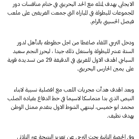
الايجابي بهدف لمثله مع الحد البحريني في ختام منافسات دور
المجموعات للبطولة في المباراة التي جمعت الفريقين على ملعب
فيصل الحسيني بالرام.
ودخل الترجي اللقاء ضاغطا من اجل حظوظه بالتأهل لدور
الستة عشر للبطولة واستغل ذلك جيدا ، ليحرز النجم سعيد
السباخي الهدف الاول للفريق في الدقيقة 29 من تسديدة قوية
على يمين الحارس البحريني.
وبعد الهدف هدأت مجريات اللعب مع افضلية نسبية لابناء
النيص الذي بدا متماسكا لاسيما في خط الدفاع بقيادة الصلب
محمد ابو خميس، لينتهي الشوط الاول بتقدم ممثل الوطن
بهدف نظيف.
وفي الحصة الثانية بحث الترجي عن تعزيز النتيجة عبر الثلاثي