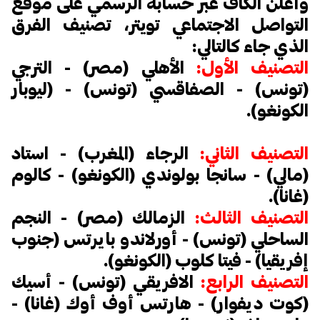
وأعلن الكاف عبر حسابه الرسمي على موقع
التواصل الاجتماعي تويتر، تصنيف الفرق
الذي جاء كالتالي:
التصنيف الأول:
الأهلي (مصر) - الترجي
(تونس) - الصفاقسي (تونس) - (ليوبار
الكونغو).
التصنيف الثاني:
الرجاء (المغرب) - استاد
(مالي) - سانجا بولوندي (الكونغو) - كالوم
(غانا).
التصنيف الثالث:
الزمالك (مصر) - النجم
الساحلي (تونس) - أورلاندو بايرتس (جنوب
إفريقيا) - فيتا كلوب (الكونغو).
التصنيف الرابع:
الافريقي (تونس) - أسيك
(كوت ديفوار) - هارتس أوف أوك (غانا) -