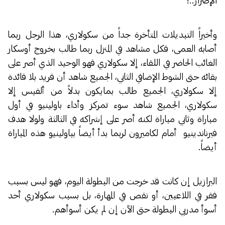
الإصرار..!
وأخيراً التبديلات المتأخرة جداً من سكولاري، هذا الرجل ربما
أصابه العمى، فكل مشاهد في المنزل ربما طالب بخروج أوسكار
الغائب الحاضر في اللقاء، إلا سكولاري فهو الوحيد الذي أصر على
بقائه حتى الشوط الإضافي الثاني، الجميع شاهد أن فريد بلا فائدة
إلا سكولاري، الجميع طالب بمايكون بدلاً من ألفيس إلا
سكولاري، الجميع شاهد سوء تمركز وأداء باولينيو في أول
مباراة وثاني مباراة لكنه أصر على إشراكه في الثالثة ولولا هدف
فيرناندينيو أمام لكاميرون لربما بدأ أيضاً بباولينيو هذه المباراة
أيضاً.
البرازيل إن كانت قد خرجت من البطولة اليوم، فهو ليس بسبب
فقر في اللاعبين، أو نقص في المهارة، بل بسبب سكولاري أحد
أسوأ مدربي البطولة حتى الآن إن لم يكن أسوأهم.