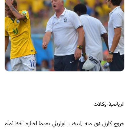
الرياضية-وكالات
خروج كارثي نجى منه المنتخب البرازيلي بعدما اختاره الحظ أمام