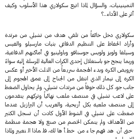
الثمينينيات، والسؤال لماذا اتبع سكولاري هذا الأسلوب وكيف
أثر على الأداء..؟
سكولاري دخل خائفاً من تلقي هدف من تشيلي من مرتدة
وأراد الحفاظ على التنظيم الدفاعي بثبات مارسيلو والفيس
وسيلفا ولويز ولويس جوستافو وباولينيو في أماكنهم الدفاعية،
وربما ينجح جو باستغلال إحدى الكرات العالية المرسلة إليه سواءً
بترويض الكرة وبدء الهجمة سريعاً من الثلث الأخير أو عكس
الكرة إلى نيمار الذي انتقل من الجناح إلى عمق الهجوم إلى
جانب جو، كل ذلك خوفاً من مرتدات تشيلي، ولم يحاول الضغط
على لاعب تشيلي في منتصف ملعب نهائياً وتركهم يتقدمون
إلى منتصف ملعبه بكل أريحية، والغريب أن البرازيل عندما
ضغطت على تشيلي في الشوط الأول كادت أن تسجل الكثير
من الأهداف ولم يتمكن الخصم من صنع ولا هجمة منظمة
حتى أن هدفهم جاء من خطأ هالك، فلماذا التغيير ولماذا