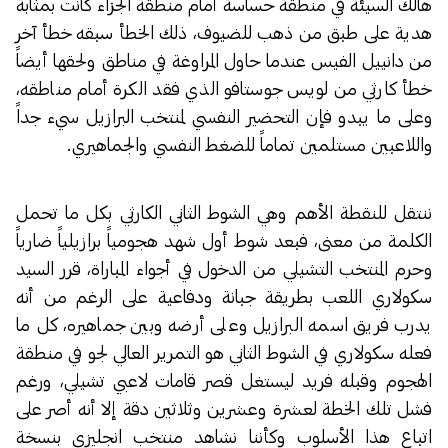
هالك السيئة في منطقة حساسة أمام منطقة الجزاء كانت بمثابة
هدية على طبق من ذهب للضيوف، ذلك الخطأ سبقه خطأ آخر
من دانييل الفيس عندما حاول المراوغة في مناطق ولحقها أيضاً
خطأ كارثي من لويس جوستافو الذي فقد الكرة أمام مناطقه،
وعلى ما يبدو فإن التحضير النفسي لمنتخب البرازيل سيء جداً
واللاعبين مستلمين تماماً للضغط النفسي والجماهيري.
ننتقل للنقطة الأهم وهي الشوط الثاني الكارثي بكل ما تحمل
الكلمة من معنى، فبعد شوط أول شهد هجومياً برازيلياً ضارياً
وحرم المنتخب التشيلي من الدخول في أجواء المباراة، قرر السيد
سكولاري اللعب بطريقة جبانة ودفاعية على الرغم من أنه
يدرب فريق اسمه البرازيل وعلى أرضه وبين جماهيره، كل ما
فعله سكولاري في الشوط الثاني هو التمرير العالي لجو في منطقة
الهجوم وقبله فريد ليستغل قصر قامات لاعبي تشيلي، ورغم
فشل تلك الخطة لعشرة وعشرين وثلاثين دقة إلا أنه أصر على
اتباع هذا الأسلوب وكأننا نشاهد منتخب انجليزي بنسخة