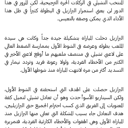
المنتخب التشيلي في الركلات الحرة الترجيحية، لكن المرور في هذا
الدور لن يعني استمرار البرازيل في البطولة كثيراً في ظل هذا
الأداء الذي يمكن وصفه بالتعيس.
البرازيل دخلت المباراة بتشكيلة جيدة جداً وكانت هي سيدة
الملعب بطوله وعرضه في الشوط الأول بممارسة الضغط العالي
على لاعبي تشيلي في منتصف ملعبهم ما أوقع لاعبي الأخير في
الكثير من الأخطاء الفردية، ولولا رعونة فريد وتردد نيمار في
التسديد أكثر من مرة لانتهت المباراة منذ شوطها الأول.
البرازيل حصلت على الهدف التي استحقته في الشوط الأول،
ولكن السيناريو الأسوأ حدث وهو أن تعادل تشيلي لتميل كفة
المعنويات إلى الفريق الذي كسب احترام الجميع حتى البرازيليين،
هدف التعادل جاء بسبب المشكلة التي تعاني منها البرازيل منذ
المباراة الأولى وهي الهفوات والأخطاء الكارثية الفردية، فتمريرة