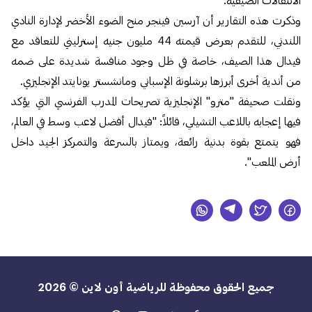
وذكرت هذه التقارير أن آرسين فينجر منح الضوء الأخضر لإدارة النادي
اللندني، للتقدم بعرض قيمته 44 مليون جنيه إسترليني للتعاقد مع
فيدال هذا الصيف، خاصة في ظل وجود منافسة شديدة على ضمه
من أندية أخرى أبرزها برشلونة الإسباني ومانشستر يونايتد الإنجليزي.
ونقلت صحيفة "مترو" الإنجليزية تصريحات المدرب الفرنسي التي يؤكد
فيها إعجابه باللاعب التشيلي، قائلاً: "فيدال أفضل لاعب وسط في العالم،
فهو يتمتع بقوة بدنية رائعة، ويمتاز بالسرعة والتمركز الجيد داخل
أرض الملعب".
جميع الحقوق محفوظة للرياضية أون لاين © 2026