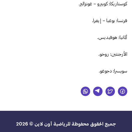
كوستاريكا: كوبيرو – غونزاليز.
فرنسا: بوغبا – إيفرا.
ألمانيا: هوفيديس.
الأرجنتين: روخو.
سويسرا: دجوغو.
جميع الحقوق محفوظة للرياضية أون لاين © 2026