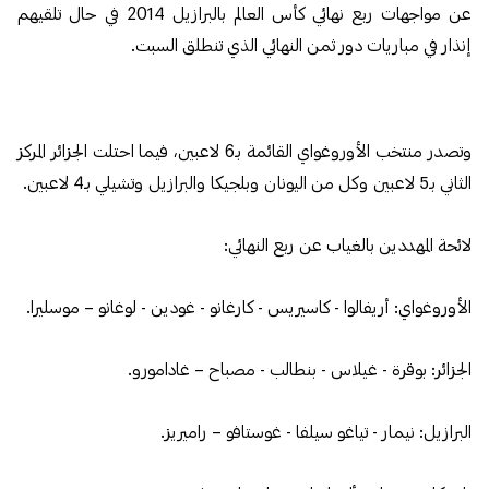
عن مواجهات ربع نهائي كأس العالم بالبرازيل 2014 في حال تلقيهم
إنذار في مباريات دور ثمن النهائي الذي تنطلق السبت.
وتصدر منتخب الأوروغواي القائمة بـ6 لاعبين، فيما احتلت الجزائر المركز
الثاني بـ5 لاعبين وكل من اليونان وبلجيكا والبرازيل وتشيلي بـ4 لاعبين.
لائحة المهددين بالغياب عن ربع النهائي:
الأوروغواي: أريفالوا - كاسيريس - كارغانو - غودين - لوغانو – موسليرا.
الجزائر: بوقرة - غيلاس - بنطالب - مصباح – غادامورو.
البرازيل: نيمار - تياغو سيلفا - غوستافو – راميريز.