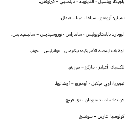
بلجيكا: ويتسيل - ألديلويلد - ديلمبيلي – فيرتونغن.
تشيلي: أرونغيز - سيلفا - مينا – فيدال.
اليونان: باباستاتوبوليس - ساماراس - توروسيديس – سالبنغيديس.
الولايات المتحدة الأمريكية: بيكيرمان - غوانزليس – جونز.
المكسيك: أغيلار - ماركيز – مورينو.
نيجيريا: أوبي ميكيل - أوميريو – أوشانيوا.
هولندا: بيلد - ديغيزمان - دي فريج.
كولومبيا: غارين – سونشيز.