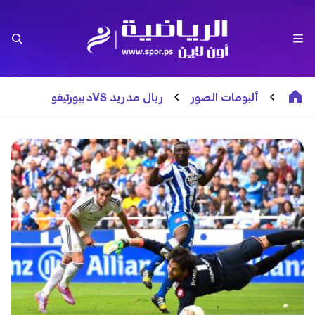
ألبومات الصور
ريال مدريد VSديبورتيفو