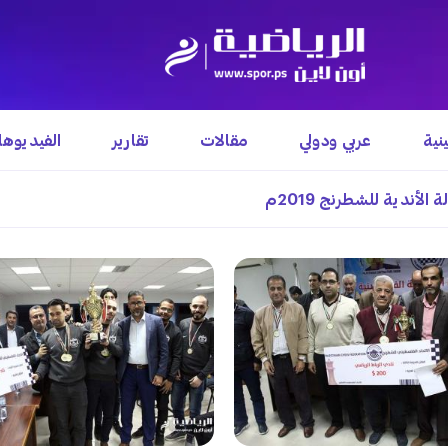
نية
عربي ودولي
مقالات
تقارير
الفيديوه
لأندية للشطرنج 2019م