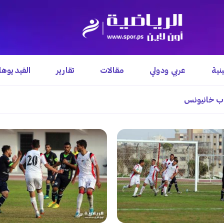
نية
عربي ودولي
مقالات
تقارير
الفيديوه