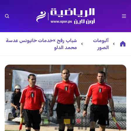
ألبومات
شباب رفح ×خدمات خانيونس عدسة
الصور
محمد الدلو